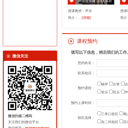
声乐音乐会
19
人喜欢
授课教师：声乐
授课
简介：…
[详细]
简介
课程预约
填写以下信息，稍后我们的工作
微信关注
您的姓名：
联系电话：
钢琴
古筝
吉
预约课程：
管乐
民乐
声
预约上课时间：
三孝口校区
蜀
微信扫描二维码
校区选择：
关注我们的微信平台
东二环校区
滨