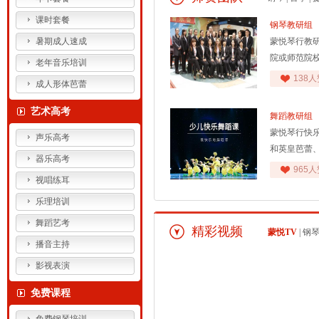
课时套餐
钢琴教研组
暑期成人速成
蒙悦琴行教
院或师范院
老年音乐培训
138人
成人形体芭蕾
艺术高考
舞蹈教研组
蒙悦琴行快
声乐高考
和英皇芭蕾
器乐高考
965人
视唱练耳
乐理培训
舞蹈艺考
精彩视频
蒙悦TV
|
钢
播音主持
影视表演
免费课程