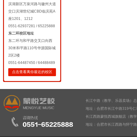
滨湖新区万泉河路与徽州大道
交口滨湖世纪城CBD临滨苑A
座1201、1212
0551-62937281 / 65225888
东二环校区地址
东二环与和平路交叉口向西
30米和平路110号华源国际城
2区2楼
0551-64487450 / 64488489
点击查看离你最近的校区
长江中路（教学、乐器卖场）总部： 05
地址：合肥市长江中路319号仁
长江西路蒙悦西城旗舰店（教学、乐器卖
地址：合肥市长江西路与怀宁