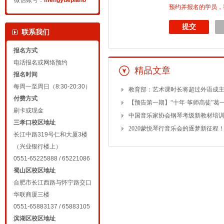
微信账号：
mengyuepiano
预约并报名的学员，
联系我们
报名方式
电话报名或网络预约
精品文章
报名时间
每周一至周日（8:30-20:30）
教育部：艺术课时长将超过外语成
付费方式
【预告第一期】“十年·筝师高徒”葛
刷卡或现金
中国音乐家协会钢琴考级新教材培
三孝口校区地址
2020蒙悦琴行音乐会的逐梦新征程
长江中路319号仁和大厦3楼
（兴业银行楼上）
0551-65225888 / 65221086
蜀山区校区地址
合肥市长江西路与怀宁路交口
华联商厦三楼
0551-65883137 / 65883105
滨湖区校区地址