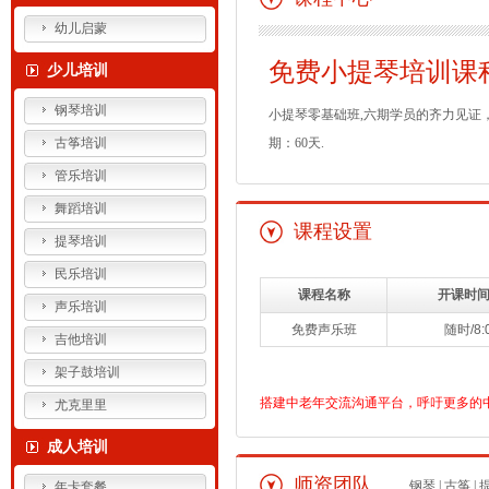
幼儿启蒙
免费小提琴培训课
少儿培训
钢琴培训
小提琴零基础班,六期学员的齐力见证，
古筝培训
期：60天.
管乐培训
舞蹈培训
课程设置
提琴培训
民乐培训
课程名称
开课时间
声乐培训
免费声乐班
随时/8:0
吉他培训
架子鼓培训
搭建中老年交流沟通平台，呼吁更多的
尤克里里
成人培训
师资团队
钢琴
|
古筝
|
年卡套餐