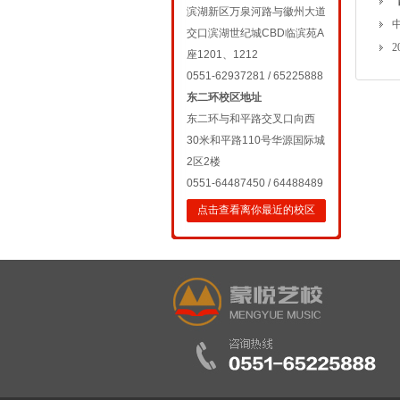
滨湖新区万泉河路与徽州大道
交口滨湖世纪城CBD临滨苑A
座1201、1212
0551-62937281 / 65225888
东二环校区地址
东二环与和平路交叉口向西
30米和平路110号华源国际城
2区2楼
0551-64487450 / 64488489
点击查看离你最近的校区