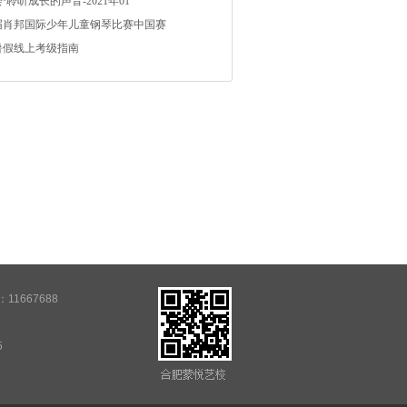
聆听成长的声音-2021年01
校区：东二环校区
届肖邦国际少年儿童钢琴比赛中国赛
：***********
0暑假线上考级指南
期：2025年09月29日
人姓名：嵇锦勇
课程：钢琴
课时间：2025年09月29日 18时29分
校区：蜀山区校区
：***********
期：2025年08月24日
姓名：${alpharan
课程：钢琴古筝吉他舞蹈提琴管乐声乐打击
课时间：2025年08月24日 07时10分
11667688
校区：三孝口校区蜀山区校区东二环校区滨
校
5
：***********
期：2025年08月24日