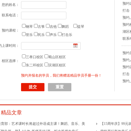
打击
您的姓名：
预约上
预约
联系电话：
湖区
钢琴
古筝
吉他
舞蹈
提琴
联系电话
预约课程：
管乐
民乐
声乐
打击乐
预约日
约上课时间：
预约人
预约
三孝口校区
蜀山区校区
校区选择：
打击
东二环校区
滨湖区校区
预约上
预约并报名的学员，我们将赠送精品学员手册一份！
预约
湖区
联系电话
预约日
精品文章
预约
预约
教育部：艺术课时长将超过外语成主课！舞蹈、音乐、美
【15周年庆】99
预约上