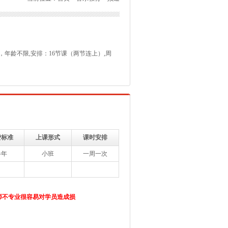
年龄不限,安排：16节课（两节连上）,周
费标准
上课形式
课时安排
半年
小班
一周一次
师不专业很容易对学员造成损
。