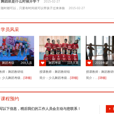
舞蹈班是什么时候开学？
2015-02-27
随时都可以，只要有时间就可以带孩子过来体验
2015-02-27
预约日
预约
预约
预约上
学员风采
预约
联系电话
预约日
预约
舞蹈考级
269
人喜
舞蹈考级
115
人喜
2016年蒙
预约
欢
欢
悦琴行考级
预约上
教师：舞蹈教研组
授课教师：舞蹈教研组
授课教师：舞蹈教研
二
预约
：少儿舞蹈考级…
[详细]
简介：少儿舞蹈考级…
[详细]
简介：…
[详细]
联系电话
预约日
课程预约
预约人
预约
写以下信息，稍后我们的工作人员会主动与您联系！