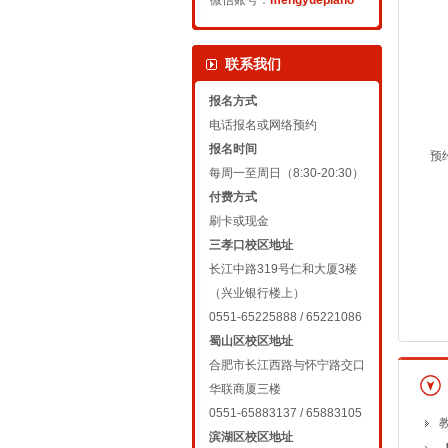
微信账号：
mengyuepiano
联系我们
报名方式
电话报名或网络预约
报名时间
预
每周一至周日（8:30-20:30）
付费方式
刷卡或现金
三孝口校区地址
长江中路319号仁和大厦3楼
（兴业银行楼上）
0551-65225888 / 65221086
蜀山区校区地址
合肥市长江西路与怀宁路交口
华联商厦三楼
0551-65883137 / 65883105
滨湖区校区地址