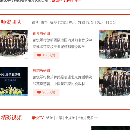
蒙悦琴行舞蹈培训绝对优势分析
，
点击<<
了解详情
>>
师资团队
钢琴
|
古筝
|
提琴
|
吉他
|
声乐
|
舞蹈
|
管乐
|
民乐
|
打击乐
钢琴教研组
蒙悦琴行教研团队由国内外知名音乐学
院或师范院校专业老师和蒙悦教学
138人赞
舞蹈教研组
蒙悦琴行快乐舞蹈是引进北京舞蹈学院
和英皇芭蕾、中国舞蹈家协会教材
965人赞
精彩视频
蒙悦TV
|
钢琴
|
古筝
|
小提琴
|
吉他
|
更多>>