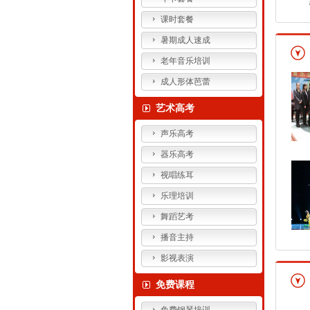
课时套餐
暑期成人速成
老年音乐培训
成人形体芭蕾
艺术高考
声乐高考
器乐高考
视唱练耳
乐理培训
舞蹈艺考
播音主持
影视表演
免费课程