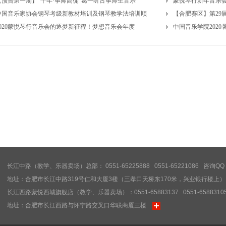
【预告第一期】“十年·筝师高徒”葛一昕古筝师生音乐
蒙悦琴行新年音乐会·
预约
中国音乐家协会钢琴考级新教材培训及钢琴教学法培训顺
【合肥赛区】第29
联系电话
2020蒙悦琴行音乐会的逐梦新征程！梦想音乐会年度
中国音乐学院202
预约日
预约
预约
预约上
预约
联系电话
预约日
预约人
预约
预约上
长江中路（教学、乐器卖场）总部： 0551-65225888 0551-65221086 咨询QQ：
预约
地址：合肥市长江中路319号仁和大厦3楼（三孝口天桥东170米，兴业银行楼上）
湖区
长江西路蒙悦西城旗舰店（教学、乐器卖场）：0551-65883137 0551-6588310
联系电话
地址：合肥市长江西路与怀宁路交叉口华联商厦三楼
预约日