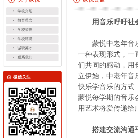
学校介绍
教育理念
用音乐呼吁社
学校荣誉
学校环境
蒙悦中老年音乐
诚聘英才
一种表现形式，一
联系我们
们共同的感动，用
立伊始，中老年音
微信关注
快乐学音乐的方式
蒙悦每学期的音乐
用艺术将爱传递给
搭建交流沟通