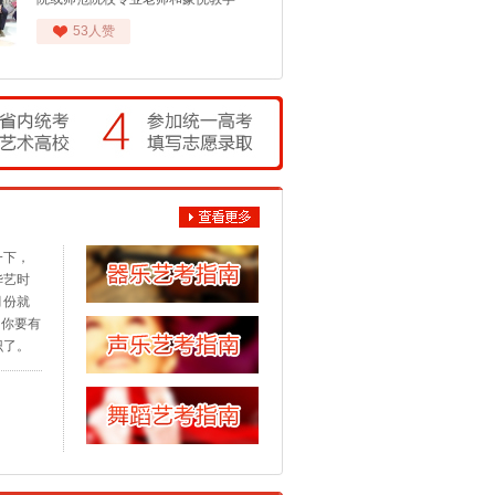
期：2026年08月03日
53人赞
人姓名：高帅
课程：舞蹈
基础。
课时间：2026年08月04日 07时37分
校和综
校区：东二环校区
要求的
课还有
：***********
一个二
方面想
期：2026年04月10日
训班。
人姓名：韩昊洋
一下，
课程：钢琴
华艺时
月份就
课时间：2026年04月13日 08时21分
。你要有
校区：三孝口校区
识了。
：***********
期：2026年01月08日
人姓名：李瀚
课程：民乐
四肢的
课时间：2026年01月12日 06时41分
一。舞