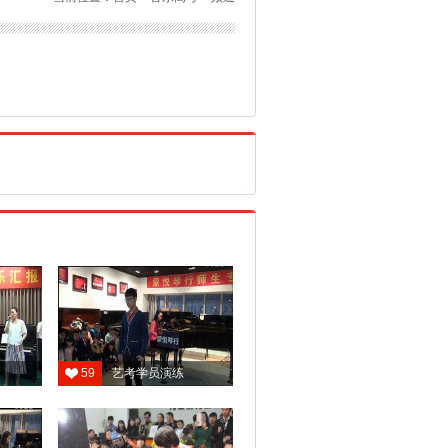
59
艺考学员演练