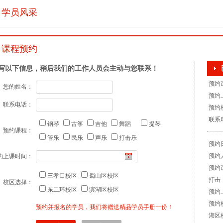
预约
蹈的话主要是分：技巧、韵味表现、情感表露
学员风采
联系电话
掌控、四肢表达。缺一不可。但是古典舞最最
是韵味。只要你味道出来了。这个舞蹈就算技
或者在技巧方面出了错。都可以得到很高的评价
预约日
你推荐几个。 《雪中梅》挺简单 《茉莉情怀》
课程预约
预约
记忆》我跳过、挺不错。就是有些技巧动作
预约
写以下信息，稍后我们的工作人员会主动与您联系！
预约上
提问者：汤杰
2016-12-28 16:46:18
预约
您的姓名：
学艺术
联系电话
蒙悦回复：
联系电话：
您好 如果下定决心走艺术这条道路，高一开始
预约日
钢琴
古筝
吉他
舞蹈
提琴
完全来的及的。音乐艺考当中也分难易不同的科
预约课程：
三门包括视唱练耳乐理等，主修一门乐器或者
预约人
管乐
民乐
声乐
打击乐
世上无难事，只怕有心人啊。加油少年！我们
预约
些学生高三才开始准备，统考考了全省一百名
约上课时间：
打击
因为学音乐不仅仅需要感觉，也需要方法，再
预约上
的努力也很重要。
三孝口校区
蜀山区校区
校区选择：
预约
东二环校区
滨湖区校区
湖区
提问者：郑晓雪
2016-12-10 10:18:11
联系电话
学爵士
预约并报名的学员，我们将赠送精品学员手册一份！
蒙悦回复：