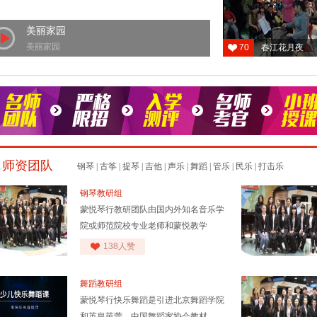
美丽家园
美丽家园
70
春江花月夜
师资团队
钢琴
|
古筝
|
提琴
|
吉他
|
声乐
|
舞蹈
|
管乐
|
民乐
|
打击乐
钢琴教研组
蒙悦琴行教研团队由国内外知名音乐学
院或师范院校专业老师和蒙悦教学
138人赞
舞蹈教研组
蒙悦琴行快乐舞蹈是引进北京舞蹈学院
和英皇芭蕾、中国舞蹈家协会教材