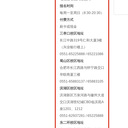
报名时间
每周一至周日（8:30-20:30）
付费方式
刷卡或现金
三孝口校区地址
长江中路319号仁和大厦3楼
（兴业银行楼上）
0551-65225888 / 65221086
蜀山区校区地址
合肥市长江西路与怀宁路交口
华联商厦三楼
0551-65883137 / 65883105
滨湖区校区地址
滨湖新区万泉河路与徽州大道
交口滨湖世纪城CBD临滨苑A
座1201、1212
0551-62937281 / 65225888
东二环校区地址