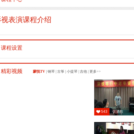
影视表演课程介绍
课程设置
精彩视频
蒙悦TV
|
钢琴
|
古筝
|
小提琴
|
吉他
|
更多>>
543
饮酒歌