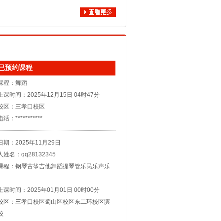
校区：东二环校区
、节奏
：***********
重要的
巧没有
。 给
期：2025年12月12日
 《青春
人姓名：李瀚
课程：舞蹈
已预约课程
课时间：2025年12月15日 04时47分
校区：三孝口校区
：***********
准备是
期：2025年11月29日
目.小
声乐。
姓名：qq28132345
学校有
课程：钢琴古筝吉他舞蹈提琴管乐民乐声乐
左右。
有自身
课时间：2025年01月01日 00时00分
校区：三孝口校区蜀山区校区东二环校区滨
校
：***********