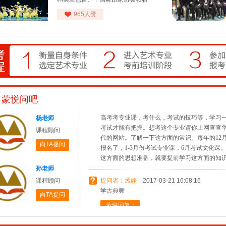
提问者：张康
2017-06-28 11:34:16
预约日
想学艺术
965人赞
预约
蒙悦回复：
预约
你想学习播音主持专业，好呀，你有这方面的
预约上
这个专业是近几年来新兴的专业。好多专业学
预约
合类的大学都有这个专业。这个专业对文化课
不高，是一般大学录取分数的60%--50%，文化
联系电话
的一年多的时间，你有十二年的文化功底，考
本大学问题还是不大。不过，你要在播音主持
预约日
蒙悦问吧
发展，还是要参加一下学习这方面的知识的短
预约
高考考专业课，考什么，考试的技巧等，学习
杨老师
预约
考试才能有把握。想考这个专业请你上网查查
代的网站。了解一下这方面的常识。每年的12
课程顾问
预约上
报名了，1-3月份考试专业课，6月考试文化课
预约
向TA提问
这方面的思想准备，就要提前学习这方面的知
联系电话
孙老师
提问者：孟静
2017-03-21 16:08:16
预约日
课程顾问
学古典舞
预约
向TA提问
蒙悦回复：
预约
可以学古典舞蹈的，无论学什么。注重节奏和
预约上
结合。而表情则是每个舞蹈决不可缺的元素之