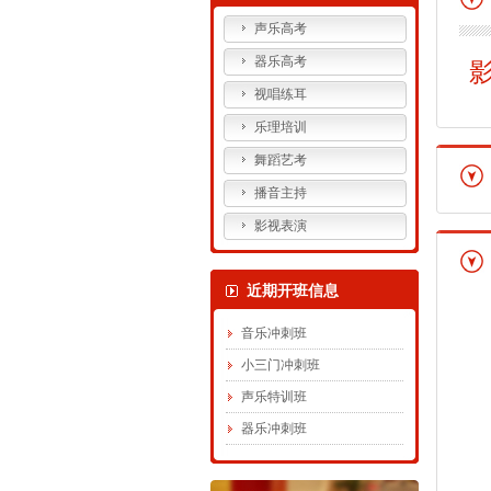
声乐高考
器乐高考
视唱练耳
乐理培训
舞蹈艺考
播音主持
影视表演
近期开班信息
音乐冲刺班
小三门冲刺班
声乐特训班
器乐冲刺班