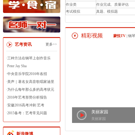
作业类
作业完成、质量评估
考试模拟
真题、模拟题
精彩视频
蒙悦TV
|
钢
艺考资讯
更多>>
·
三种方法在钢琴上创作音乐
·
Peter Jay Sha
·
中央音乐学院2016年各招
·
美声｜著名女高音歌唱家迪里
·
为什么每年那么多的高考状元
·
2016年艺考形势分析报告
·
安徽2016高考冲刺 艺考
美丽家园
·
2015备考：艺考常见问题
美丽家园
新浪微博