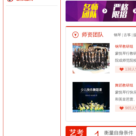
师资团队
钢琴
|
古筝
|
钢琴教研组
蒙悦琴行教
院或师范院
138人
舞蹈教研组
蒙悦琴行快
和英皇芭蕾
965人