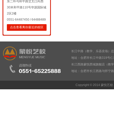
东二环与和平路交叉口向西
30米和平路110号华源国际城
2区2楼
0551-64487450 / 64488489
点击查看离你最近的校区
长江中路（教学、乐器卖场）总部： 05
地址：合肥市长江中路319号仁
长江西路蒙悦西城旗舰店（教学、乐器卖
地址：合肥市长江西路与怀宁
Copyright © 2014 蒙悦艺校 Al