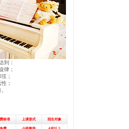
达到：
旋律；
和弦；
活性；
奏。
费标准
上课形式
招生对象
免费
小班教学
4岁以上