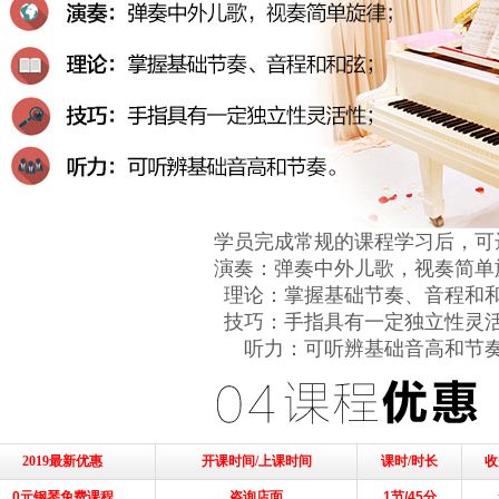
学员完成常规的课程学习后，可
演奏：弹奏中外儿歌，视奏简单
理论：掌握基础节奏、音程和
技巧：手指具有一定独立性灵
听力：可听辨基础音高和节
2019最新优惠
开课时间/上课时间
课时/时长
收
0元钢琴免费课程
咨询店面
1节/45分