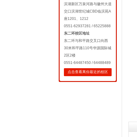
滨湖新区万泉河路与徽州大道
交口滨湖世纪城CBD临滨苑A
座1201、1212
0551-62937281 / 65225888
东二环校区地址
东二环与和平路交叉口向西
30米和平路110号华源国际城
2区2楼
0551-64487450 / 64488489
点击查看离你最近的校区