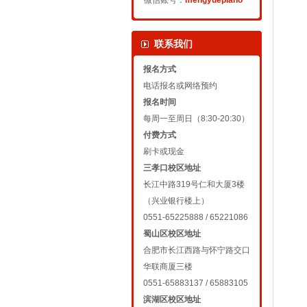
微信账号：
mengyuepiano
联系我们
报名方式
电话报名或网络预约
报名时间
每周一至周日（8:30-20:30）
付费方式
刷卡或现金
三孝口校区地址
长江中路319号仁和大厦3楼
（兴业银行楼上）
0551-65225888 / 65221086
蜀山区校区地址
合肥市长江西路与怀宁路交口
华联商厦三楼
0551-65883137 / 65883105
滨湖区校区地址