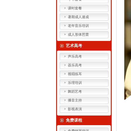
课时套餐
暑期成人速成
老年音乐培训
成人形体芭蕾
艺术高考
声乐高考
器乐高考
视唱练耳
乐理培训
舞蹈艺考
播音主持
影视表演
免费课程