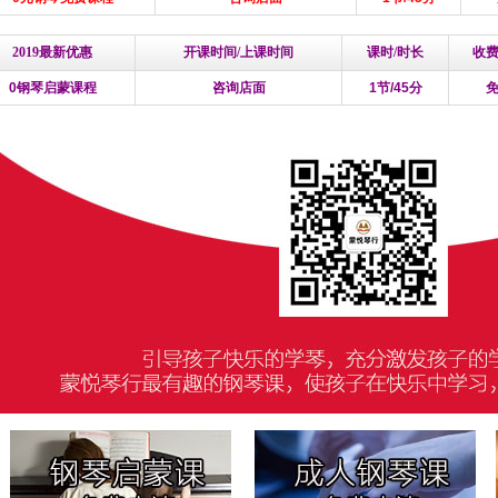
2019最新优惠
开课时间/上课时间
课时/时长
收
0钢琴启蒙课程
咨询店面
1节/45分