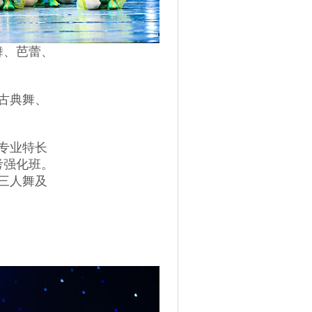
、芭蕾、
。
古典舞、
专业特长
强化班。
三人舞及