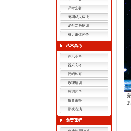
课时套餐
暑期成人速成
老年音乐培训
成人形体芭蕾
艺术高考
声乐高考
器乐高考
视唱练耳
乐理培训
舞蹈艺考
播音主持
影视表演
免费课程