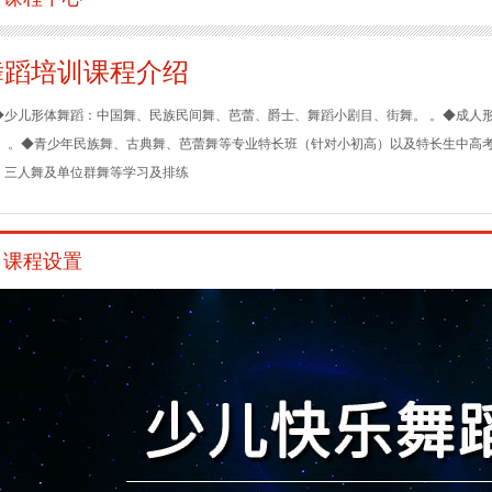
舞蹈培训课程介绍
◆少儿形体舞蹈：中国舞、民族民间舞、芭蕾、爵士、舞蹈小剧目、街舞。 。◆成人
。 。◆青少年民族舞、古典舞、芭蕾舞等专业特长班（针对小初高）以及特长生中高考
、三人舞及单位群舞等学习及排练
课程设置