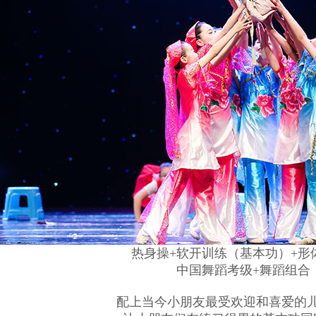
热身操+软开训练（基本功）+形
中国舞蹈考级+舞蹈组合
配上当今小朋友最受欢迎和喜爱的儿