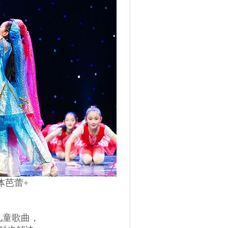
体芭蕾+
童歌曲，