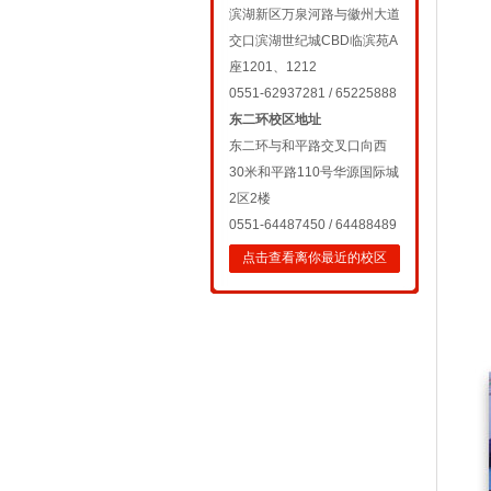
滨湖新区万泉河路与徽州大道
交口滨湖世纪城CBD临滨苑A
座1201、1212
0551-62937281 / 65225888
东二环校区地址
东二环与和平路交叉口向西
30米和平路110号华源国际城
2区2楼
0551-64487450 / 64488489
点击查看离你最近的校区