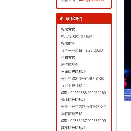
微信账号：
mengyuepiano
联系我们
报名方式
电话报名或网络预约
报名时间
每周一至周日（8:30-20:30）
付费方式
刷卡或现金
三孝口校区地址
长江中路319号仁和大厦3楼
（兴业银行楼上）
0551-65225888 / 65221086
蜀山区校区地址
合肥市长江西路与怀宁路交口
华联商厦三楼
0551-65883137 / 65883105
滨湖区校区地址