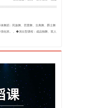
形体舞蹈：民族舞、芭蕾舞、古典舞、爵士舞
强化班。 。◆演出型课程：成品独舞、双人