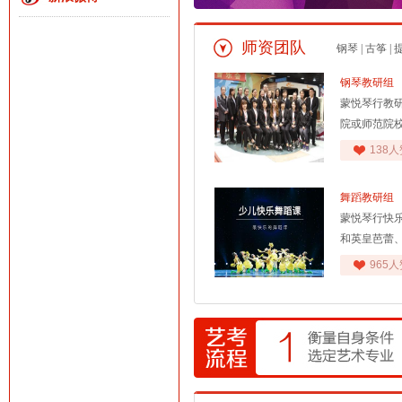
师资团队
钢琴
|
古筝
|
钢琴教研组
蒙悦琴行教
院或师范院
138人
舞蹈教研组
蒙悦琴行快
和英皇芭蕾
965人