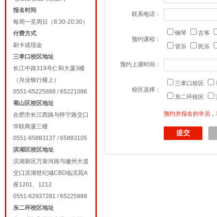
报名时间
联系电话：
每周一至周日（8:30-20:30）
钢琴
古筝
付费方式
预约课程：
刷卡或现金
管乐
民乐
三孝口校区地址
预约上课时间：
长江中路319号仁和大厦3楼
（兴业银行楼上）
三孝口校区
校区选择：
0551-65225888 / 65221086
东二环校区
蜀山区校区地址
预约并报名的学员，
合肥市长江西路与怀宁路交口
华联商厦三楼
0551-65883137 / 65883105
滨湖区校区地址
滨湖新区万泉河路与徽州大道
交口滨湖世纪城CBD临滨苑A
座1201、1212
0551-62937281 / 65225888
东二环校区地址