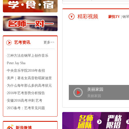
精彩视频
蒙悦TV
|
钢
艺考资讯
更多>>
·
三种方法在钢琴上创作音乐
·
Peter Jay Sha
·
中央音乐学院2016年各招
·
美声｜著名女高音歌唱家迪里
·
为什么每年那么多的高考状元
美丽家园
·
2016年艺考形势分析报告
美丽家园
·
安徽2016高考冲刺 艺考
·
2015备考：艺考常见问题
新浪微博