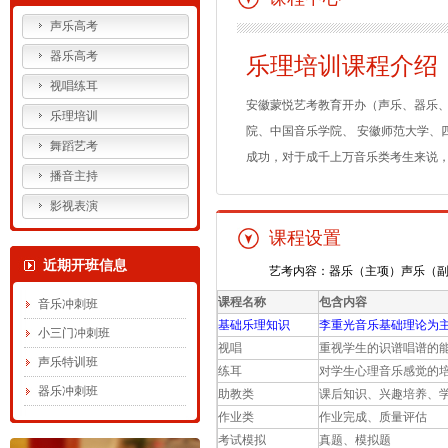
声乐高考
器乐高考
乐理培训课程介绍
视唱练耳
安徽蒙悦艺考教育开办（声乐、器乐
乐理培训
院、中国音乐学院、 安徽师范大学、
舞蹈艺考
成功，对于成千上万音乐类考生来说，
播音主持
影视表演
课程设置
近期开班信息
艺考内容：器乐（主项）声乐（副项）
课程名称
包含内容
音乐冲刺班
基础乐理知识
李重光音乐基础理论为
小三门冲刺班
视唱
重视学生的识谱唱谱的
声乐特训班
练耳
对学生心理音乐感觉的
器乐冲刺班
助教类
课后知识、兴趣培养、
作业类
作业完成、质量评估
考试模拟
真题、模拟题