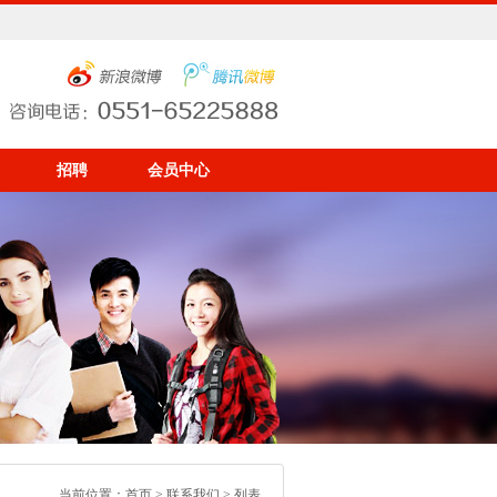
招聘
会员中心
当前位置：首页 > 联系我们 > 列表