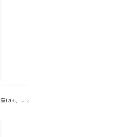
——————
01、1212