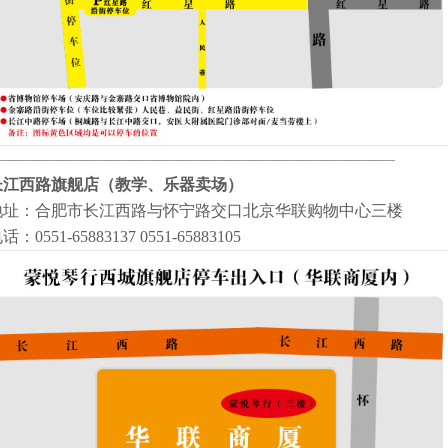
—————————————————————————————————
长江西路旗舰店（教学、乐器卖场）
地址：合肥市长江西路与怀宁路交口北京华联购物中心三楼
话：0551-65883137 0551-65883105