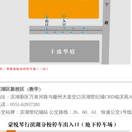
————————————————————————————
滨湖区新校区（教学）
地址：滨湖新区万泉河路与徽州大道交口滨湖世纪城CBD临滨苑A座12
话：0551-62937281
公交站牌：滨湖世纪城站 公交路线：26、60、61、快速公交1号线