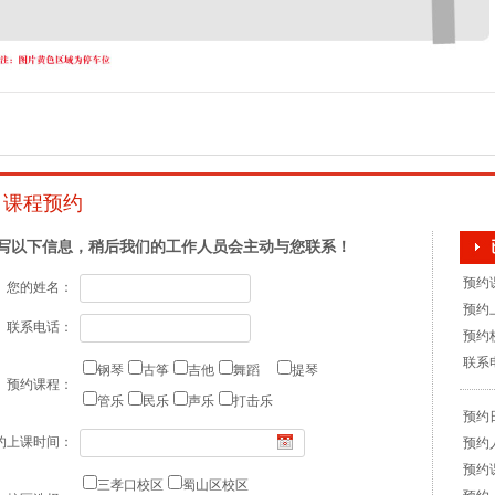
预约
预约
预约上
预约
联系电话
预约日
课程预约
预约
预约
写以下信息，稍后我们的工作人员会主动与您联系！
预约上
您的姓名：
预约
联系电话
联系电话：
钢琴
古筝
吉他
舞蹈
提琴
预约日
预约课程：
预约
管乐
民乐
声乐
打击乐
预约
约上课时间：
预约上
预约
三孝口校区
蜀山区校区