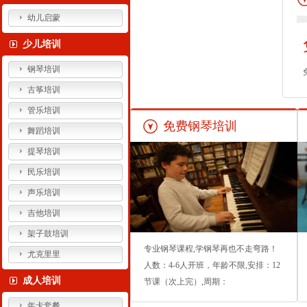
幼儿启蒙
少儿培训
钢琴培训
古筝培训
管乐培训
免费钢琴培训
舞蹈培训
提琴培训
民乐培训
声乐培训
吉他培训
架子鼓培训
专业钢琴课程,学钢琴再也不走弯路！
尤克里里
人数：4-6人开班，年龄不限,安排：12
成人培训
节课（次上完）,周期：
年卡套餐