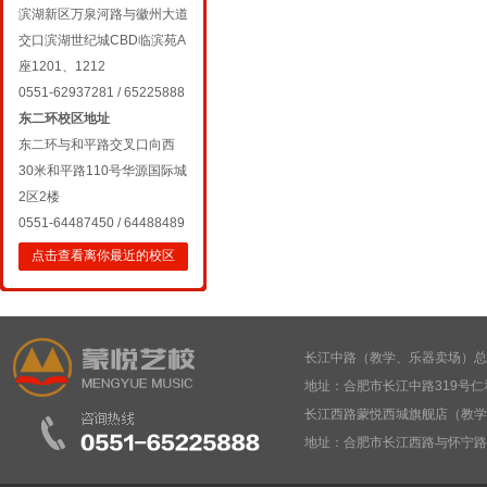
滨湖新区万泉河路与徽州大道
交口滨湖世纪城CBD临滨苑A
座1201、1212
0551-62937281 / 65225888
东二环校区地址
东二环与和平路交叉口向西
30米和平路110号华源国际城
2区2楼
0551-64487450 / 64488489
点击查看离你最近的校区
长江中路（教学、乐器卖场）总部： 05
地址：合肥市长江中路319号仁
长江西路蒙悦西城旗舰店（教学、乐器卖
地址：合肥市长江西路与怀宁