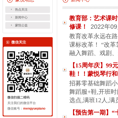
热点关注
教育部：艺术课时
新闻中心
蒙悦公益
修课！
2022年0
教育改革永远在路
微信关注
课标改革！ “改
融入舞蹈、戏剧、
【15周年庆】9
鞋！！蒙悦琴行和
招募零基础舞蹈小学员
舞蹈服+鞋,开班时间点,
微信扫描二维码
选点,满班12人,
关注我们的微信平台
微信账号：
mengyuepiano
【预告第一期】“