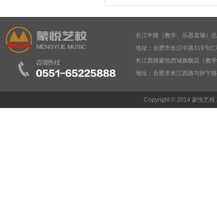
长江中路（教学、乐器卖场）总部： 05
地址：合肥市长江中路319号仁
长江西路蒙悦西城旗舰店（教学、乐器卖
地址：合肥市长江西路与怀宁
Copyright © 2014 蒙悦艺校 Al