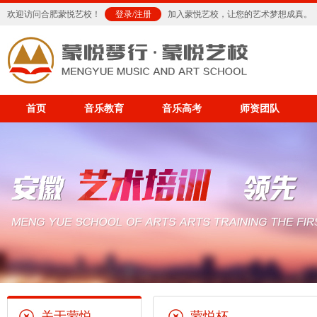
欢迎访问合肥蒙悦艺校！
登录
/
注册
加入蒙悦艺校，让您的艺术梦想成真。
首页
音乐教育
音乐高考
师资团队
关于蒙悦
蒙悦杯