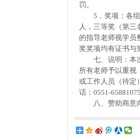
罚。
5．奖项：各组设
人，三等奖（第三
的指导老师视学员
奖奖项均有证书与
七、说明：本次
所有老师予以重视
或工作人员（待定
话：0551-65881075
八、赞助商意向请电